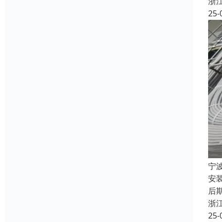
浙
25-
宁
安
后期
浙
25-