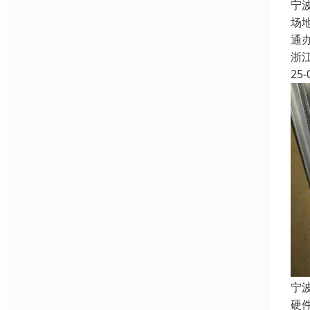
宁
场
通
浙
25-
宁
硬