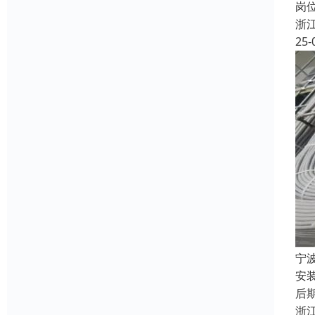
岗
浙
25-
宁
安
后期
浙