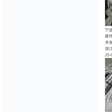
宁
硬
并
浙
25-