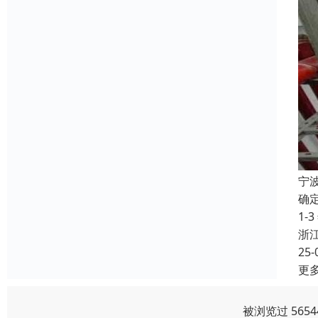
宁
确定
1
浙
25-
更
被浏览过 565