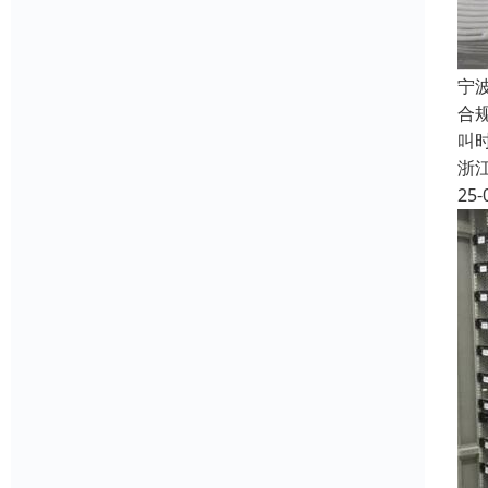
宁
合
叫
浙
25-