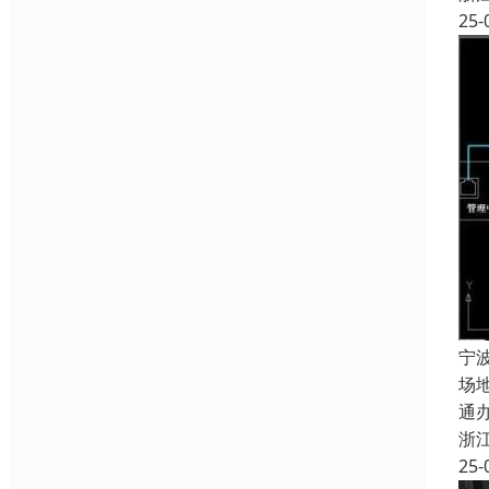
25-
宁
场
通
浙
25-