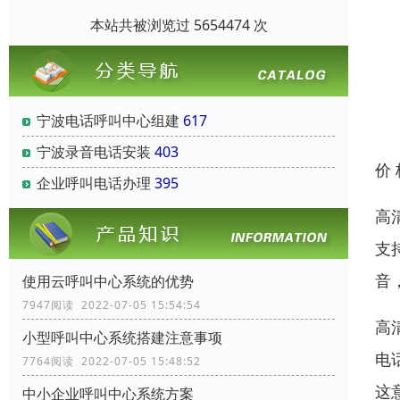
本站共被浏览过 5654474 次
宁波电话呼叫中心组建
617
宁波录音电话安装
403
价
企业呼叫电话办理
395
高
支
音
使用云呼叫中心系统的优势
7947阅读 2022-07-05 15:54:54
高
小型呼叫中心系统搭建注意事项
电
7764阅读 2022-07-05 15:48:52
这
中小企业呼叫中心系统方案