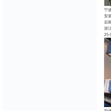
宁
安
后期
浙
25-
宁