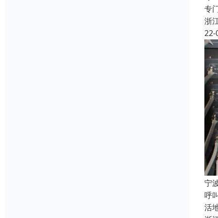
专
浙
22-
宁
呼
活