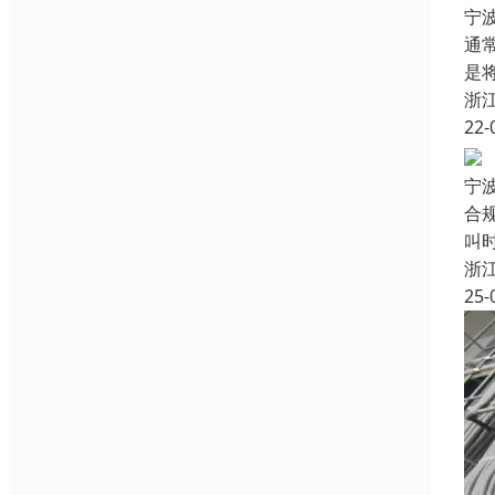
宁
通
是
浙
22-
宁
合
叫
浙
25-