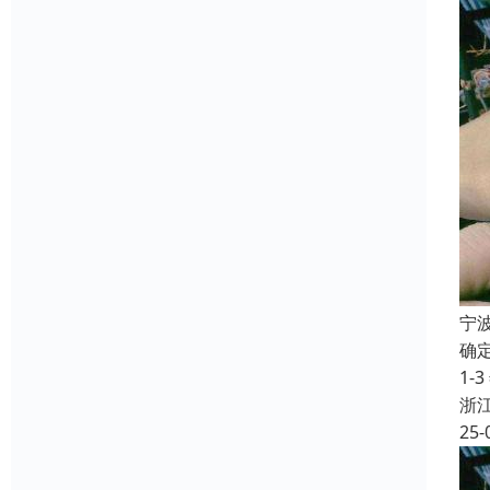
宁
确定
1
浙
25-