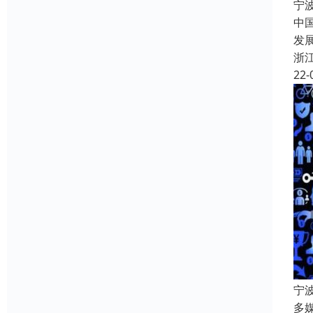
宁
中
发
浙
22-
宁
多