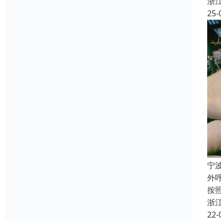
浙
25-
宁
外
按
浙
22-